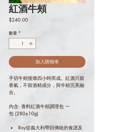
紅酒牛頰
價
$240.00
格
數量
*
加入購物車
手切牛頰慢燉四小時而成。紅酒只留
香氣，不留酒精成分，與牛頰完美融
合。
內含: 香料紅酒牛頰調理包 一
包 (280±10g)
Roy從義大利帶回傳統的食譜及