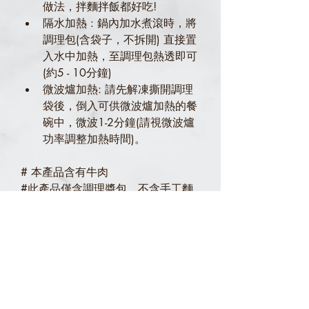
做法，拌麵拌飯都好吃!
隔水加熱 : 鍋內加水煮滾時，將
調理包(含袋子，不拆開) 直接置
入水中加熱，至調理包熱透即可
(約5 - 10分鐘)
微波爐加熱: 請先解凍撕開調理
袋後，倒入可供微波爐加熱的餐
碗中，微波1-2分鐘(請視微波爐
功率調整加熱時間)。
# 本產品含有牛肉
#此產品僅含調理醬包，不含手工麵
成分
牛頰肉(尼加拉瓜)、紅酒、胡蘿蔔、西芹、
保存期限
洋蔥、番茄、迷迭香
冷藏 3 天 冷凍 3 個月