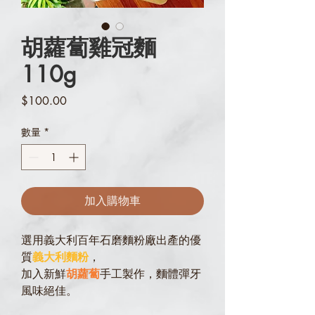
胡蘿蔔雞冠麵
110g
價
$100.00
格
數量
*
加入購物車
選用義大利百年石磨麵粉廠出產的優
質
義大利麵粉
，
加入新鮮
胡蘿蔔
手工製作，麵體彈牙
風味絕佳。