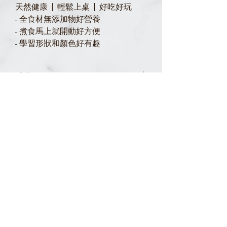
天然健康 | 輕鬆上桌 | 好吃好玩
- 全食材無添加物好營養
- 煮食馬上就開動好方便
- 學習形狀和顏色好有趣
成分 ｜
胡蘿蔔  |  義大利00麵粉  |  義大利杜蘭
保存期限 ｜
麥粉
冷藏 3 天， 冷凍 1 個月。
秉持健康訴求，皆未添加防腐劑及其他添
加劑，
建議購買後盡早食用，風味最佳喔！
台北市信義區忠孝東路四段553巷16號 （02)
2925-1968